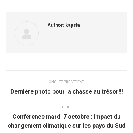
Facebook
Twitter
WhatsApp
Author:
kapsla
Post
ONGLET PRÉCÉDENT
navigation
Previous
Dernière photo pour la chasse au trésor!!!
post:
NEXT
Conférence mardi 7 octobre : Impact du
Next
changement climatique sur les pays du Sud
post: