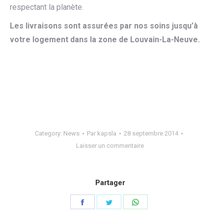
respectant la planète.
Les livraisons sont assurées par nos soins jusqu’à
votre logement dans la zone de Louvain-La-Neuve.
Category:
News
Par
kapsla
28 septembre 2014
Laisser un commentaire
Partager
Share
Share
Share
on
on
on