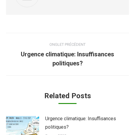
Post
ONGLET PRÉCÉDENT
navigation
Urgence climatique: Insuffisances
Previous
politiques?
post:
Related Posts
Urgence climatique: Insuffisances
politiques?