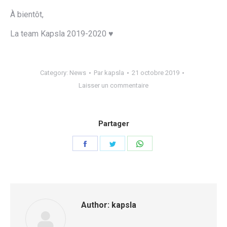
À bientôt,
La team Kapsla 2019-2020 ♥
Category:
News
Par
kapsla
21 octobre 2019
Laisser un commentaire
Partager
Share
Share
Share
on
on
on
Facebook
Twitter
WhatsApp
Author:
kapsla