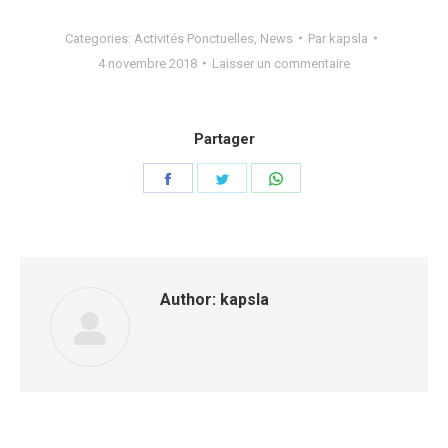
Categories:
Activités Ponctuelles
,
News
Par
kapsla
4 novembre 2018
Laisser un commentaire
Partager
Share
Share
Share
on
on
on
Facebook
Twitter
WhatsApp
Author:
kapsla