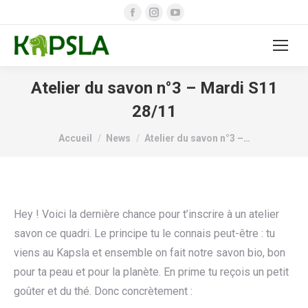
Facebook
Instagram
YouTube
page
page
page
opens
opens
opens
in
in
in
new
new
new
Atelier du savon n°3 – Mardi S11
window
window
window
28/11
Vous êtes ici :
Accueil
News
Atelier du savon n°3 –…
Hey ! Voici la dernière chance pour t’inscrire à un atelier
savon ce quadri. Le principe tu le connais peut-être : tu
viens au Kapsla et ensemble on fait notre savon bio, bon
pour ta peau et pour la planète. En prime tu reçois un petit
goûter et du thé. Donc concrètement :