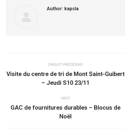
Author:
kapsla
Post
ONGLET PRÉCÉDENT
navigation
Visite du centre de tri de Mont Saint-Guibert
Previous
– Jeudi S10 23/11
post:
NEXT
GAC de fournitures durables – Blocus de
Next
Noël
post: