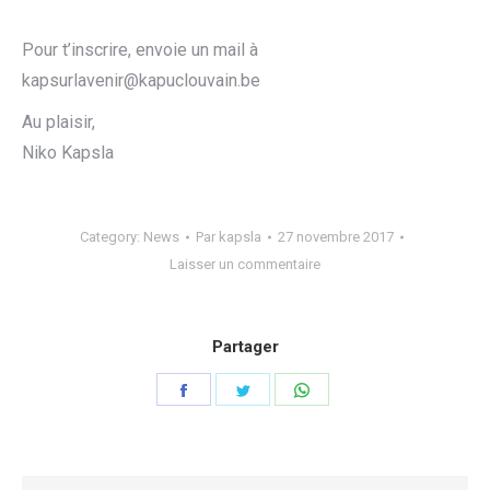
Pour t’inscrire, envoie un mail à
kapsurlavenir@kapuclouvain
.be
Au plaisir,
Niko Kapsla
Category:
News
Par
kapsla
27 novembre 2017
Laisser un commentaire
Partager
Share
Share
Share
on
on
on
Facebook
Twitter
WhatsApp