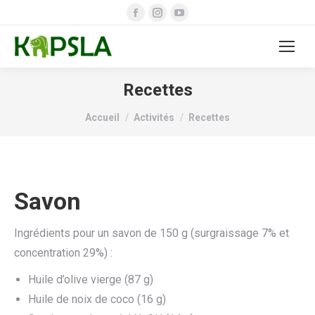
Facebook
Instagram
YouTube
page
page
page
opens
opens
opens
in
in
in
new
new
new
Recettes
window
window
window
Vous êtes ici :
Accueil
Activités
Recettes
Savon
Ingrédients pour un savon de 150 g (surgraissage 7% et
concentration 29%) :
Huile d’olive vierge (87 g)
Huile de noix de coco (16 g)