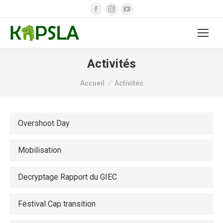
Facebook
Instagram
YouTube
page
page
page
opens
opens
opens
in
in
in
new
new
new
Activités
window
window
window
Vous êtes ici :
Accueil
Activités
Overshoot Day
Mobilisation
Decryptage Rapport du GIEC
Festival Cap transition