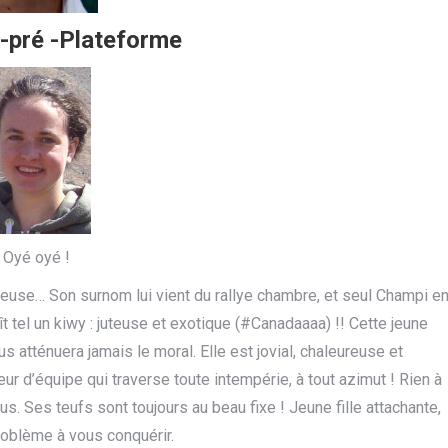
e-pré -Plateforme
Oyé oyé !
tueuse… Son surnom lui vient du rallye chambre, et seul Champi e
ît tel un kiwy : juteuse et exotique (#Canadaaaa) !! Cette jeune
 atténuera jamais le moral. Elle est jovial, chaleureuse et
r d’équipe qui traverse toute intempérie, à tout azimut ! Rien à
Ses teufs sont toujours au beau fixe ! Jeune fille attachante,
roblème à vous conquérir.