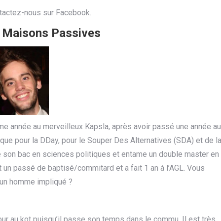
tactez-nous sur Facebook.
 Maisons Passives
me année au merveilleux Kapsla, après avoir passé une année au
ique pour la DDay, pour le Souper Des Alternatives (SDA) et de l
né son bac en sciences politiques et entame un double master en
t un passé de baptisé/commitard et a fait 1 an à l’AGL. Vous
 un homme impliqué ?
ur au kot puisqu’il passe son temps dans le commu. Il est très