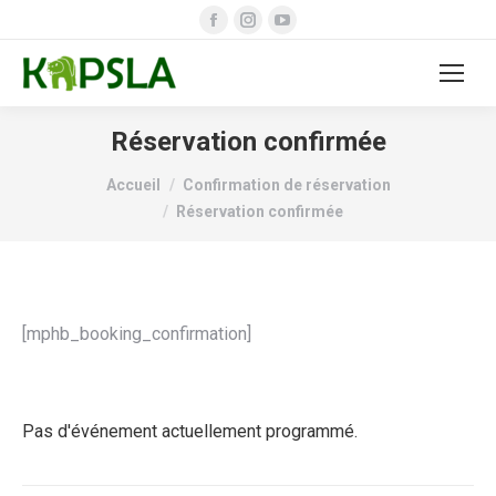
Facebook
Instagram
YouTube
page
page
page
opens
opens
opens
in
in
in
new
new
new
Réservation confirmée
window
window
window
Vous êtes ici :
Accueil
Confirmation de réservation
Réservation confirmée
[mphb_booking_confirmation]
Pas d'événement actuellement programmé.