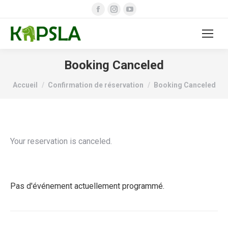
Facebook
Instagram
YouTube
page
page
page
opens
opens
opens
in
in
in
new
new
new
Booking Canceled
window
window
window
Vous êtes ici :
Accueil
Confirmation de réservation
Booking Canceled
Your reservation is canceled.
Pas d'événement actuellement programmé.