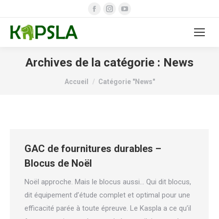
Facebook
Instagram
YouTube
page
page
page
opens
opens
opens
in
in
in
new
new
new
Archives de la catégorie :
News
window
window
window
Vous êtes ici :
Accueil
Catégorie "News"
GAC de fournitures durables –
Blocus de Noël
Noël approche. Mais le blocus aussi… Qui dit blocus,
dit équipement d’étude complet et optimal pour une
efficacité parée à toute épreuve. Le Kaspla a ce qu’il