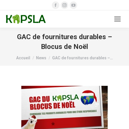
Facebook
Instagram
YouTube
page
page
page
opens
opens
opens
in
in
in
new
new
new
GAC de fournitures durables –
window
window
window
Blocus de Noël
Vous êtes ici :
Accueil
News
GAC de fournitures durables –…