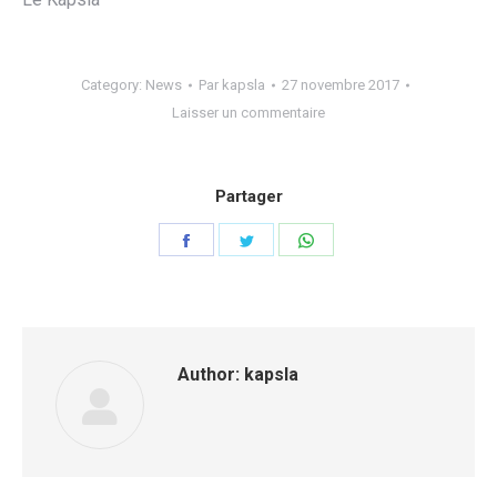
Category:
News
Par
kapsla
27 novembre 2017
Laisser un commentaire
Partager
Share
Share
Share
on
on
on
Facebook
Twitter
WhatsApp
Author:
kapsla