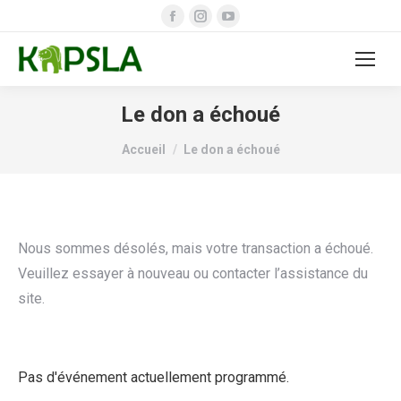
Facebook
Instagram
YouTube
page
page
page
opens
opens
opens
in
in
in
new
new
new
Le don a échoué
window
window
window
Vous êtes ici :
Accueil
Le don a échoué
Nous sommes désolés, mais votre transaction a échoué.
Veuillez essayer à nouveau ou contacter l’assistance du
site.
Pas d'événement actuellement programmé.