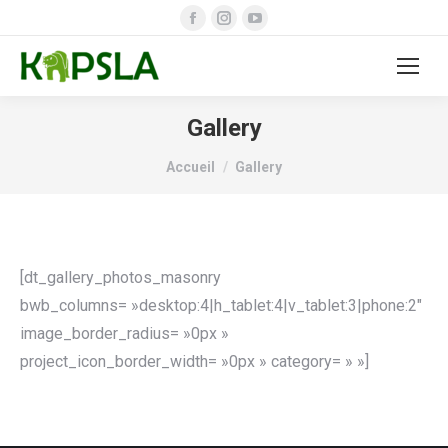
Facebook
Instagram
YouTube
page
page
page
opens
opens
opens
in
in
in
new
new
new
Gallery
window
window
window
Vous êtes ici :
Accueil
Gallery
[dt_gallery_photos_masonry
bwb_columns= »desktop:4|h_tablet:4|v_tablet:3|phone:2″
image_border_radius= »0px »
project_icon_border_width= »0px » category= » »]