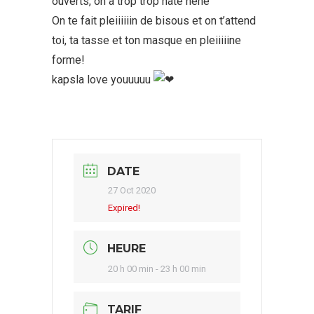
ouverts, on a trop trop hâte héhé
On te fait pleiiiiiin de bisous et on t’attend
toi, ta tasse et ton masque en pleiiiiine
forme!
kapsla love youuuuu
DATE
27 Oct 2020
Expired!
HEURE
20 h 00 min - 23 h 00 min
TARIF