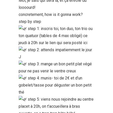
Moi, je sais qui sera là, et ça envoie du
loooourd!
concretement, how is it gonna work?
step by step
step 1: inscris toi, ton duo, ton trio ou
ton quatuor (tables de 4 max obligé) ce
jeudi à 20h sur le lien qui sera posté ici
step 2: attends impatiemment le jour
J
step 3: mange un bon petit plat végé
pour ne pas venir le ventre creux
step 4: munis- toi de 2€ et d’un
gobelet/tasse pour déguster un bon petit
thé
step 5: viens nous rejoindre au centre
placet à 20h, on t’accueillera à bras