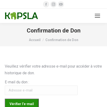
Facebook
Instagram
YouTube
page
page
page
opens
opens
opens
in
in
in
new
new
new
Confirmation de Don
window
window
window
Vous êtes ici :
Accueil
Confirmation de Don
Veuillez vérifier votre adresse e-mail pour accéder à votre
historique de don.
E-mail du don :