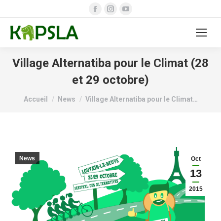
Facebook
Instagram
YouTube
page
page
page
opens
opens
opens
in
in
in
new
new
new
Village Alternatiba pour le Climat (28
window
window
window
et 29 octobre)
Vous êtes ici :
Accueil
News
Village Alternatiba pour le Climat…
News
Oct
13
2015