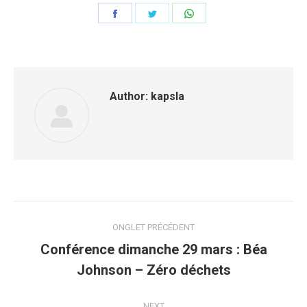
Share
Share
Share
on
on
on
Facebook
Twitter
WhatsApp
Author:
kapsla
Post
ONGLET PRÉCÉDENT
navigation
Conférence dimanche 29 mars : Béa
Previous
Johnson – Zéro déchets
post:
NEXT